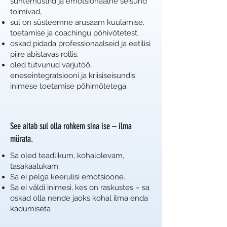
suhtemustrid ja emotsionaalne seisund
toimivad,
sul on süsteemne arusaam kuulamise,
toetamise ja coachingu põhivõtetest,
oskad pidada professionaalseid ja eetilisi
piire abistavas rollis.
oled tutvunud varjutöö,
eneseintegratsiooni ja kriisiseisundis
inimese toetamise põhimõtetega.
See aitab sul olla rohkem sina ise – ilma
mürata.
Sa oled teadlikum, kohalolevam,
tasakaalukam.
Sa ei pelga keerulisi emotsioone.
Sa ei väldi inimesi, kes on raskustes – sa
oskad olla nende jaoks kohal ilma enda
kadumiseta