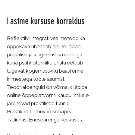
I astme kursuse korraldus
Reflektiiv-integratiivse metoodika
õppekava ühendab online-õppe
praktilise ja kogemusliku õppega,
kuna psühhotehniku eriala eeldab
tugevat kogemuslikku baasi enne
inimestega tööle asumist.
Teoorialoenguid on võimalik läbida
online õppeplatvormi kaudu, millele
järgnevad praktilised tunnid.
Praktikad toimuvad kohapeal
Tallinnas, Enesearengu keskuses.