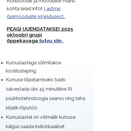
Kodutööde ja moodulite mahu
kohta leiad infot
I astme
õpimoodulite kirjeldusest
.
PEAGI UUENDATAKSE! 2025
oktoobri grupi
õppekavaga
tutvu siin.
Kursuslastega sõlmitakse
koolitusleping.
Kursuse lõpetamiseks tuleb
salvestada üks 45 minutiline RI
psühhotehnoloogia seanss ning teha
kirjalik lõputöö.
Kursuslastel on võimalik kursuse
käigus saada individuaalset