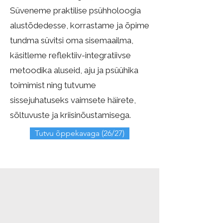
Süveneme praktilise psühholoogia
alustõdedesse, korrastame ja õpime
tundma süvitsi oma sisemaailma,
käsitleme reflektiiv-integratiivse
metoodika aluseid, aju ja psüühika
toimimist ning tutvume
sissejuhatuseks vaimsete häirete,
sõltuvuste ja kriisinõustamisega.
Tutvu õppekavaga (26/27)