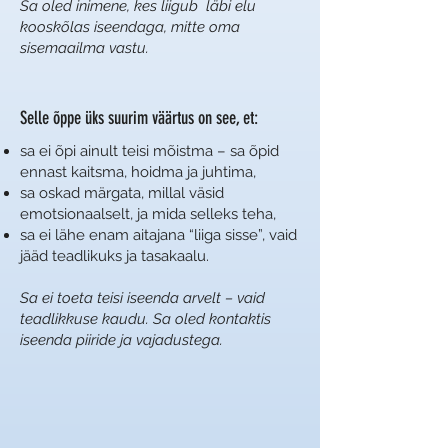
Sa oled inimene, kes liigub läbi elu
kooskõlas iseendaga, mitte oma
sisemaailma vastu.
Selle õppe üks suurim väärtus on see, et:
sa ei õpi ainult teisi mõistma – sa õpid
ennast kaitsma, hoidma ja juhtima,
sa oskad märgata, millal väsid
emotsionaalselt, ja mida selleks teha,
sa ei lähe enam aitajana “liiga sisse”, vaid
jääd teadlikuks ja tasakaalu.
Sa ei toeta teisi iseenda arvelt – vaid
teadlikkuse kaudu.
Sa oled kontaktis
iseenda piiride ja vajadustega.