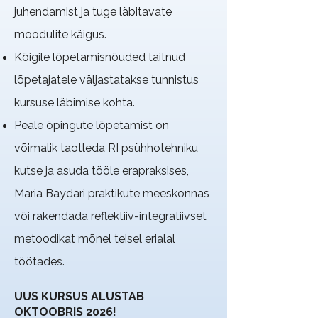
juhendamist ja tuge läbitavate
moodulite käigus.
Kõigile lõpetamisnõuded täitnud
lõpetajatele väljastatakse tunnistus
kursuse läbimise kohta.
Peale õpingute lõpetamist on
võimalik taotleda RI psühhotehniku
kutse ja asuda tööle erapraksises,
Maria Baydari praktikute meeskonnas
või rakendada reflektiiv-integratiivset
metoodikat mõnel teisel erialal
töötades. ​​​​
UUS KURSUS ALUSTAB
OKTOOBRIS 2026!