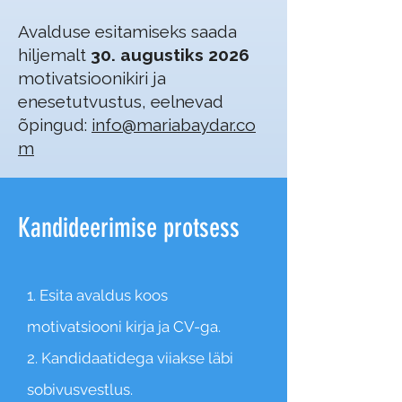
Avalduse esitamiseks saada
hiljemalt
30. augustiks 2026
motivatsioonikiri ja
enesetutvustus, eelnevad
õpingud:
info@mariabaydar.co
m
Kandideerimise protsess
1. Esita avaldus koos
motivatsiooni kirja ja CV-ga.
2. Kandidaatidega viiakse läbi
sobivusvestlus.