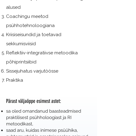
alused
Coachingu meetod
psühhotehnoloogiana
Kriisiseisundid ja toetavad
sekkumisviisid
Reflektiiv-integratiivse metoodika
põhiprintsiibid
Sissejuhatus varjutöösse
Praktika​
Pärast väljaõppe esimest astet:
sa oled omandanud baasteadmised
praktilisest psühholoogiast ja RI
metoodikast,
saad aru, kuidas inimese psüühika,