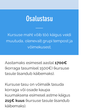
Osalustasu
Kursuse maht võib töö käigus veidi
muutuda, olenevalt grupi tempost ja
võimekusest.
Aastamaks esimesel aastal
1700€
(korraga tasumisel 1500€) (kursuse
tasule lisandub käibemaks).
Kursuse tasu on võimalik tasuda
korraga või osade kaupa
kuumaksena esimesel astme käigus
215€ kuus
(kursuse tasule lisandub
käibemaks).