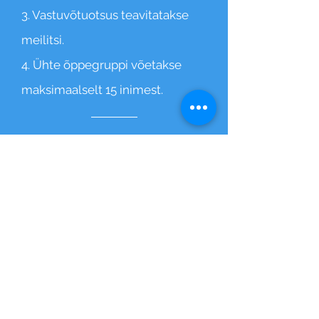
3. Vastuvõtuotsus teavitatakse
meilitsi.
4. Ühte õppegruppi võetakse
maksimaalselt 15 inimest.
Valik, mis muudab elu
Kui tunned, et sinus on olemas
nii tundlikkus kui teadlikkus,
soov õppida ja jagada, otsida
sügavust ja pakkuda toetust –
siis võib see olla just see, mida
oled oodanud.