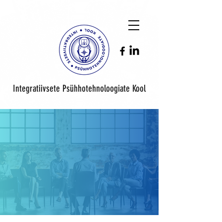
Integratiivsete Psühhotehnoloogiate Kool