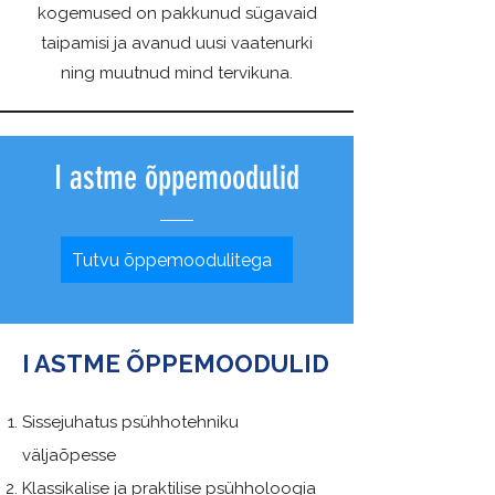
kogemused on pakkunud sügavaid
taipamisi ja avanud uusi vaatenurki
ning muutnud mind tervikuna.
I astme õppemoodulid
Tutvu õppemoodulitega
I ASTME ÕPPEMOODULID
Sissejuhatus psühhotehniku
väljaõpesse
Klassikalise ja praktilise psühholoogia