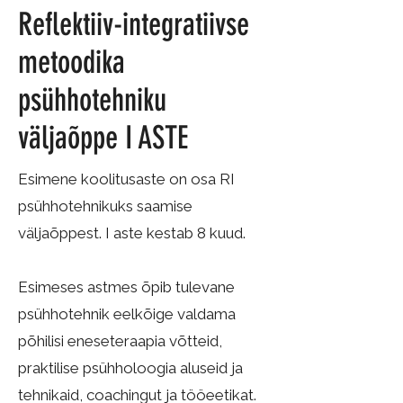
Reflektiiv-integratiivse
metoodika
psühhotehniku
väljaõppe I ASTE
​Esimene koolitusaste on osa RI
psühhotehnikuks saamise
väljaõppest. I aste kestab 8 kuud.
Esimeses astmes õpib tulevane
psühhotehnik eelkõige valdama
põhilisi eneseteraapia võtteid,
praktilise psühholoogia aluseid ja
tehnikaid, coachingut ja tööeetikat.